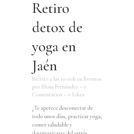
Retiro
detox de
yoga en
Jaén
Escrito a las 10:00h
en
Eventos
por
Elena Fernández
0
Comentarios
0
Likes
¿Te apetece desconectar de
todo unos días, practicar yoga,
comer saludable y
desintoxicarte del estrés