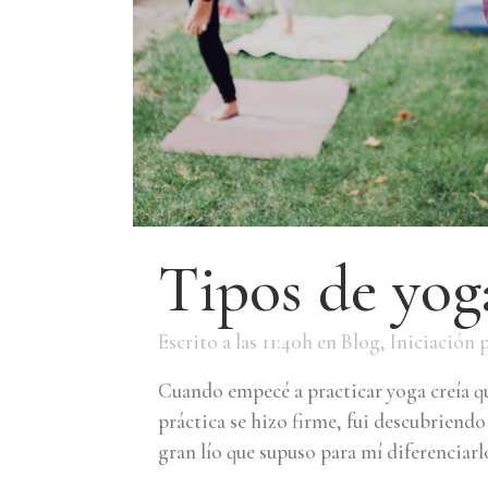
Tipos de yog
Escrito a las 11:40h
en
Blog
,
Iniciación
Cuando empecé a practicar yoga creía q
práctica se hizo firme, fui descubriend
gran lío que supuso para mí diferenciarlo