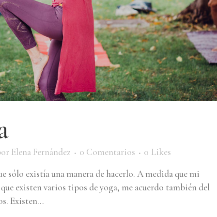
a
por
Elena Fernández
0 Comentarios
0
Likes
ue sólo existía una manera de hacerlo. A medida que mi
o que existen varios tipos de yoga, me acuerdo también del
s. Existen...