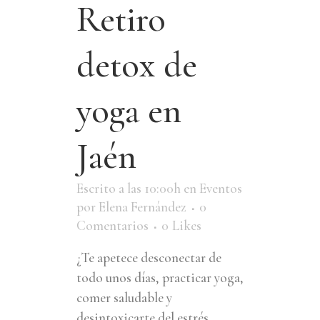
Retiro
detox de
yoga en
Jaén
Escrito a las 10:00h
en
Eventos
por
Elena Fernández
0
Comentarios
0
Likes
¿Te apetece desconectar de
todo unos días, practicar yoga,
comer saludable y
desintoxicarte del estrés