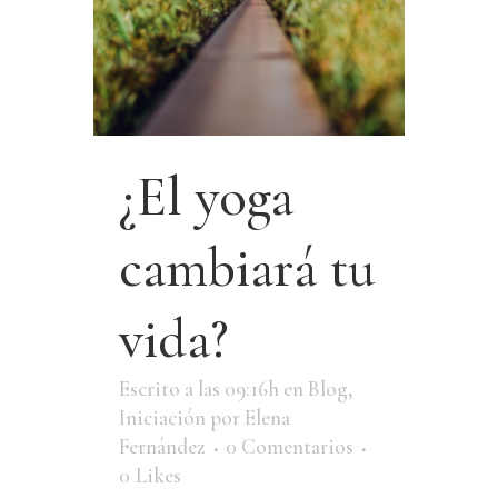
¿El yoga
cambiará tu
vida?
Escrito a las 09:16h
en
Blog
,
Iniciación
por
Elena
Fernández
0 Comentarios
0
Likes